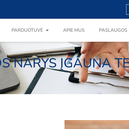
S
fo
PARDUOTUVĖ
APIE MUS
PASLAUGOS
 NARYS ĮGAUNA TEI