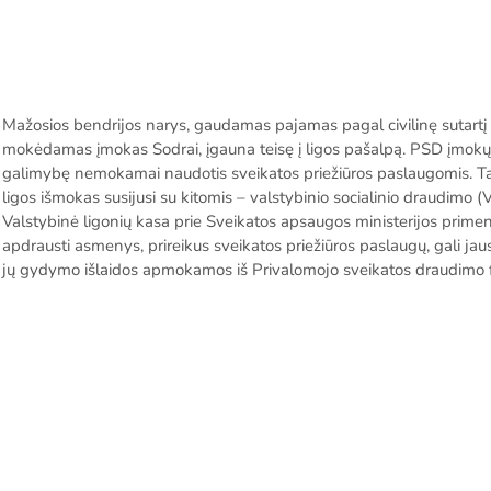
Mažosios bendrijos narys, gaudamas pajamas pagal civilinę sutartį 
mokėdamas įmokas Sodrai, įgauna teisę į ligos pašalpą. PSD įmokų
galimybę nemokamai naudotis sveikatos priežiūros paslaugomis. Ta
ligos išmokas susijusi su kitomis – valstybinio socialinio draudimo 
Valstybinė ligonių kasa prie Sveikatos apsaugos ministerijos prime
apdrausti asmenys, prireikus sveikatos priežiūros paslaugų, gali ja
jų gydymo išlaidos apmokamos iš Privalomojo sveikatos draudimo 