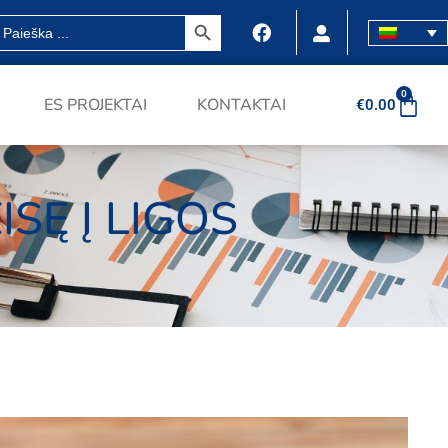
SEARCH BUTTON
earch
r:
0
ES PROJEKTAI
KONTAKTAI
€
0.00
SĘ Į LIGOS