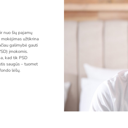
ir nuo šių pajamų
 mokėjimas užtikrina
čiau galimybė gauti
(VSD) įmokomis.
na, kad tik PSD
ustis saugūs – tuomet
fondo lėšų.