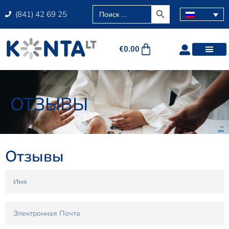
SEARCH BUTTON
Search
(841) 42 69 25
for:
€
0.00
ОТЗЫВЫ
Отзывы